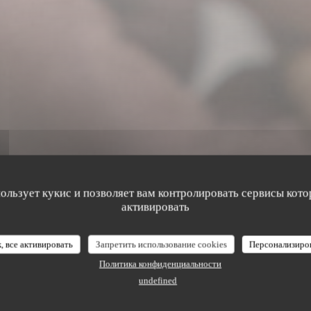
пользует кукис и позволяет вам контролировать сервисы кото
активировать
CREPERIE
•
PARIS
Tanguy
, все активировать
Запретить использование cookies
Персонализиро
Политика конфиденциальности
undefined
ЗАБРОНИРОВАТЬ СТОЛИК