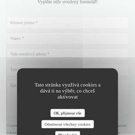
Vyplňte níže uvedený formulář!
Tato stránka využívá cookies a
dává ti na výběr, co chceš
aktivovat
OK, přijmout vše
Odmítnout všechny cookies
V souladu se zákonem o ochraně spotřebitele máte právo odmítnout marketingová volání registrací
v Robinsonově seznamu:
robinsonseznam.cz
. Pro více informací o zpracování vašich údajů si