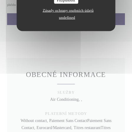
Přizpůsobit
přečtěte naše
zásady ochrany osobních údajů
.
Zásady ochrany osobních údajů
undefined
OBECNÉ INFORMACE
SLUŽBY
Air Conditioning, ,
PLATEBNÍ METODY
Without contact, Paiement Sans ContactPaiement Sans
Contact, Eurocard/Mastercard, Titres restaurantTitres