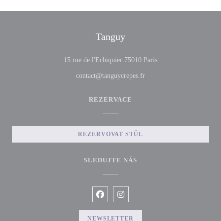
Tanguy
((otevře se v novém o
15 rue de l'Echiquier 75010 Paris
contact@tanguycrepes.fr
REZERVACE
REZERVOVAT STŮL
SLEDUJTE NÁS
Facebook ((otevře se v novém okně))
Instagram ((otevře se v novém o
NEWSLETTER