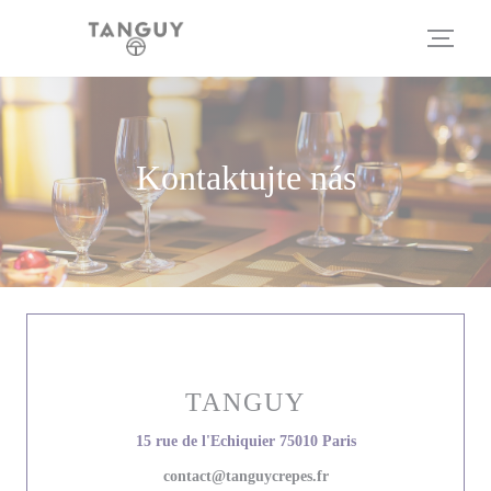
Panel pro správu cookies
Kontaktujte nás
TANGUY
((otevře se v novém 
15 rue de l'Echiquier 75010 Paris
contact@tanguycrepes.fr