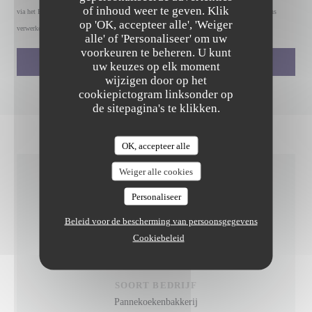
of inhoud weer te geven. Klik
via het Bel-me-niet Register:
bel-me-niet.nl
. Voor meer informatie over hoe wij uw gegevens
op 'OK, accepteer alle', 'Weiger
verwerken, zie ons
privacybeleid
.
alle' of 'Personaliseer' om uw
voorkeuren te beheren. U kunt
uw keuzes op elk moment
wijzigen door op het
cookiepictogram linksonder op
de sitepagina's te klikken.
OK, accepteer alle
Weiger alle cookies
ALGEMENE INFORMATIE
Personaliseer
Beleid voor de bescherming van persoonsgegevens
KEUKEN
Cookiebeleid
Traditionele keuken, pannenkoeken
SOORT BEDRIJF
Pannekoekenbakkerij