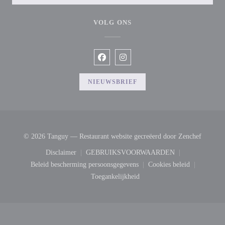
VOLG ONS
Facebook ((opent in een nieuw venster
Instagram ((opent in een nieuw v
NIEUWSBRIEF
((opent 
© 2026 Tanguy — Restaurant website gecreëerd door
Zenchef
Disclaimer
GEBRUIKSVOORWAARDEN
((opent in een nieuw venster))
((opent in een nieuw venster))
Beleid bescherming persoonsgegevens
Cookies beleid
((opent in een nieuw venster))
((opent in een nie
Toegankelijkheid
((opent in een nieuw venster))