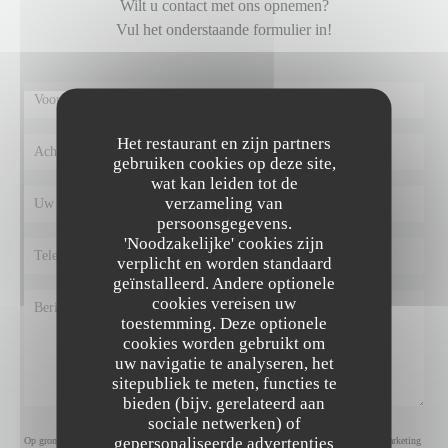
Wilt u contact met ons opnemen?
Vul het onderstaande formulier in!
Het restaurant en zijn partners
gebruiken cookies op deze site,
wat kan leiden tot de
verzameling van
persoonsgegevens.
'Noodzakelijke' cookies zijn
verplicht en worden standaard
geïnstalleerd. Andere optionele
cookies vereisen uw
toestemming. Deze optionele
cookies worden gebruikt om
uw navigatie te analyseren, het
sitepubliek te meten, functies te
bieden (bijv. gerelateerd aan
sociale netwerken) of
gepersonaliseerde advertenties
Op grond van de privacywetgeving heeft u het recht om u af te melden voor telefonische marketing