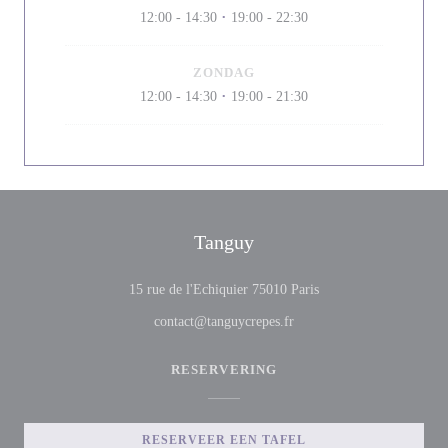
12:00 - 14:30
19:00 - 22:30
•
ZONDAG
12:00 - 14:30
19:00 - 21:30
•
Tanguy
((opent in een nieuw v
15 rue de l'Echiquier 75010 Paris
contact@tanguycrepes.fr
RESERVERING
RESERVEER EEN TAFEL