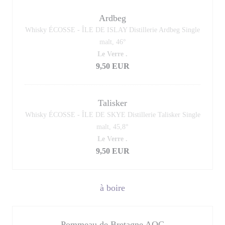
Ardbeg
Whisky ÉCOSSE - ÎLE DE ISLAY Distillerie Ardbeg Single
malt, 46°
Le Verre .
9,50 EUR
Talisker
Whisky ÉCOSSE - ÎLE DE SKYE Distillerie Talisker Single
malt, 45,8°
Le Verre .
9,50 EUR
à boire
Pommeau de Bretagne AOC