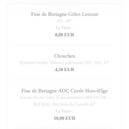
Fine de Bretagne Gilles Leizour
4cl - 40°
Le Verre .
8,00 EUR
Chouchen
Hydromel breton, Maison Lozachmeur (29) ; 10cl, 13°
4,50 EUR
Fine de Bretagne AOC Cuvée Hors-d'âge
Eau-de-Vie de Cidre/ (6 ans minimum) BRETAGNE -
SULNIAC Distillerie du Gorvello 42°
Le Verre .
10,00 EUR