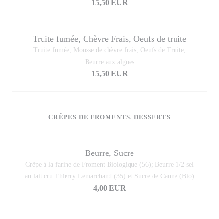
15,50 EUR
Truite fumée, Chèvre Frais, Oeufs de truite
Truite fumée, Mousse de chèvre frais, Oeufs de Truite,
Beurre aux algues
15,50 EUR
CRÊPES DE FROMENTS, DESSERTS
Beurre, Sucre
Crêpe à la farine de Froment Biologique (56); Beurre 1/2 sel
au lait cru Thierry Lemarchand (35) et Sucre de Canne (Bio)
4,00 EUR