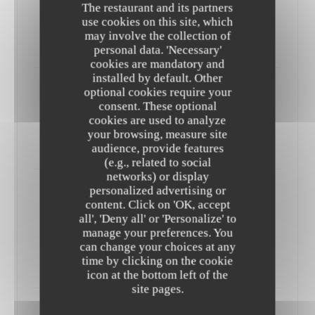
The restaurant and its partners
d'Issé (56) Vif et Fruité, aromes de Fruits Rouges, 3°
use cookies on this site, which
La Boutei.
may involve the collection of
28,50 EUR
personal data. 'Necessary'
cookies are mandatory and
installed by default. Other
optional cookies require your
Coat-Albret Brut
consent. These optional
Cidre Brut Charpenté et Puissant (35), 5,5°
cookies are used to analyze
La Boutei.
your browsing, measure site
18,50 EUR
audience, provide features
(e.g., related to social
networks) or display
personalized advertising or
Le Gorvello Poiré Clos Saint-André
content. Click on 'OK, accept
Poiré de Bretagne Biologique (56), Attaque Souple, Fruité
all', 'Deny all' or 'Personalize' to
intense et floral, 4°
manage your preferences. You
can change your choices at any
La Boutei.
time by clicking on the cookie
30,00 EUR
icon at the bottom left of the
site pages.
Coat-Albret Romillé