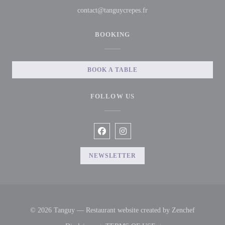
contact@tanguycrepes.fr
BOOKING
BOOK A TABLE
FOLLOW US
Facebook ((opens in a new window))
Instagram ((opens in a new win
NEWSLETTER
((opens i
© 2026 Tanguy — Restaurant website created by
Zenchef