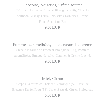
Chocolat, Noisettes, Crème fouttée
Crêpe à la farine de Froment Biologique (56), Chocolat
Valrhona Guanaja (70%), Noisettes Torréfiées, Crème
Fouettée maison Bio
9,00 EUR
Pommes caramélisées, palet, caramel et crème
Crêpe à la farine de Froment Biologique (56), Pommes
caramélisées, Emietté de palet, Caramel & Crème fouettée
9,00 EUR
Miel, Citron
Crêpe à la farine de Froment Biologique (56), Miel de
Bretagne Daniel Riou (56), Jus et Zests de Citron Biologique
6,50 EUR