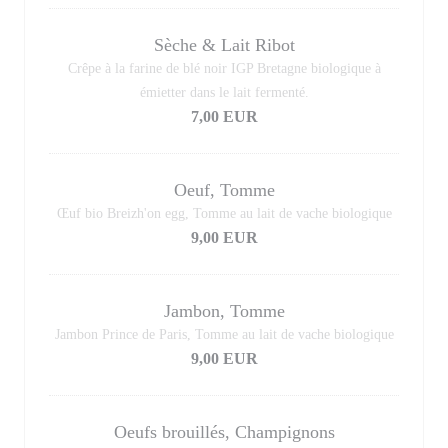
Sèche & Lait Ribot
Crêpe à la farine de blé noir IGP Bretagne biologique à
émietter dans le lait fermenté.
7,00 EUR
Oeuf, Tomme
Œuf bio Breizh'on egg, Tomme au lait de vache biologique
9,00 EUR
Jambon, Tomme
Jambon Prince de Paris, Tomme au lait de vache biologique
9,00 EUR
Oeufs brouillés, Champignons