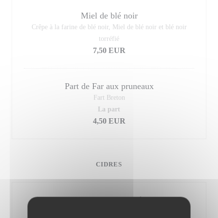
Miel de blé noir
Crêpe à la farine de blé noir, Miel de blé noir et blé noir
torréfié
7,50 EUR
Part de Far aux pruneaux
Fart Breton
La part
4,50 EUR
CIDRES
Le Gorvello Coco d'Issé (Bio)
Cidre Doux; Pur Jus de pommes Biologiques variété Coco