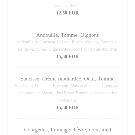
lait de vache bio
12,50 EUR
Andouille, Tomme, Oignons
Andouille de Guémené (maison Rivalan-Quidu), Tomme au
lait de vache bio, Oignons de Roscoff confits au chouchen
15,50 EUR
Saucisse, Crème moutardée, Oeuf, Tomme
Saucisse artisanale de Bretagne -Maison Beucher-, Crème à la
moutarde de Meaux, Œuf Bio et Tomme au lait de vache
biologique
15,50 EUR
Courgettes, Fromage chèvre, noix, miel