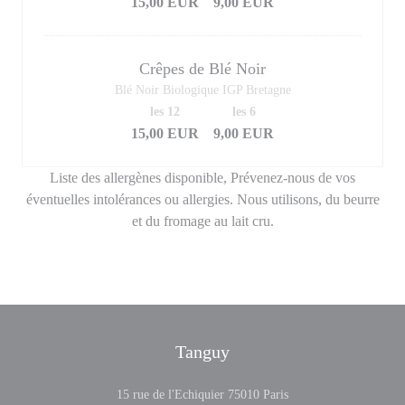
15,00 EUR
9,00 EUR
Crêpes de Blé Noir
Blé Noir Biologique IGP Bretagne
les 12
les 6
15,00 EUR
9,00 EUR
Liste des allergènes disponible, Prévenez-nous de vos
éventuelles intolérances ou allergies. Nous utilisons, du beurre
et du fromage au lait cru.
Tanguy
((opens in a new wind
15 rue de l'Echiquier 75010 Paris