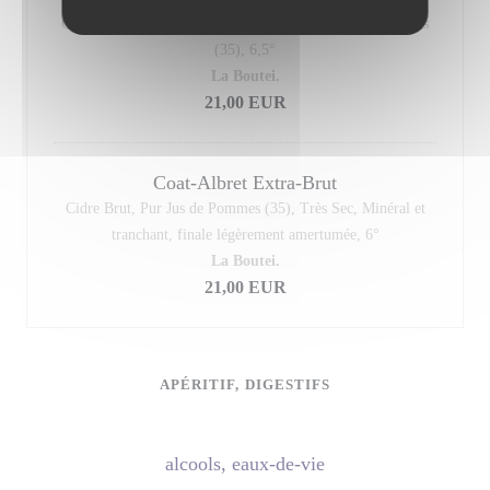
Cidre Brut Pur Jus, Puissant, Rond, Tanique, aromes boisés
(35), 6,5°
La Boutei.
21,00 EUR
Coat-Albret Extra-Brut
Cidre Brut, Pur Jus de Pommes (35), Très Sec, Minéral et
tranchant, finale légèrement amertumée, 6°
La Boutei.
21,00 EUR
APÉRITIF, DIGESTIFS
alcools, eaux-de-vie