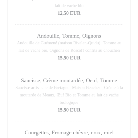
lait de vache bio
12,50 EUR
Andouille, Tomme, Oignons
Andouille de Guémené (maison Rivalan-Quidu), Tomme au
lait de vache bio, Oignons de Roscoff confits au chouchen
15,50 EUR
Saucisse, Crème moutardée, Oeuf, Tomme
Saucisse artisanale de Bretagne -Maison Beucher-, Crème à la
moutarde de Meaux, Œuf Bio et Tomme au lait de vache
biologique
15,50 EUR
Courgettes, Fromage chèvre, noix, miel