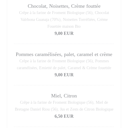
Chocolat, Noisettes, Crème fouttée
Crêpe à la farine de Froment Biologique (56), Chocolat
Valrhona Guanaja (70%), Noisettes Torréfiées, Crème
Fouettée maison Bio
9,00 EUR
Pommes caramélisées, palet, caramel et crème
Crêpe à la farine de Froment Biologique (56), Pommes
caramélisées, Emietté de palet, Caramel & Crème fouettée
9,00 EUR
Miel, Citron
Crêpe à la farine de Froment Biologique (56), Miel de
Bretagne Daniel Riou (56), Jus et Zests de Citron Biologique
6,50 EUR