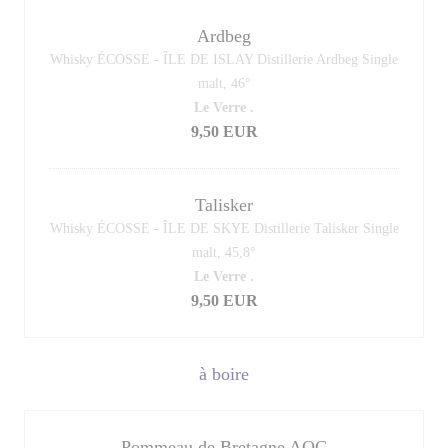
Ardbeg
Whisky ÉCOSSE - ÎLE DE ISLAY Distillerie Ardbeg Single
malt, 46°
Le Verre .
9,50 EUR
Talisker
Whisky ÉCOSSE - ÎLE DE SKYE Distillerie Talisker Single
malt, 45,8°
Le Verre .
9,50 EUR
à boire
Pommeau de Bretagne AOC