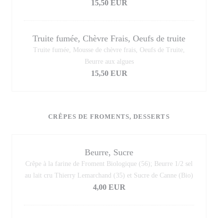
15,50 EUR
Truite fumée, Chèvre Frais, Oeufs de truite
Truite fumée, Mousse de chèvre frais, Oeufs de Truite,
Beurre aux algues
15,50 EUR
CRÊPES DE FROMENTS, DESSERTS
Beurre, Sucre
Crêpe à la farine de Froment Biologique (56); Beurre 1/2 sel
au lait cru Thierry Lemarchand (35) et Sucre de Canne (Bio)
4,00 EUR