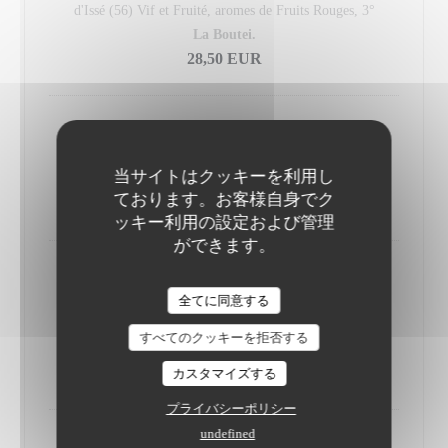
d'Issé (56) Vif et Fruité, aromes de Fruits Rouges, 3°
La Boutei.
28,50 EUR
Coat-Albret Brut
Cidre Brut Charpenté et Puissant (35), 5,5°
当サイトはクッキーを利用し
La Boutei.
ております。お客様自身でク
18,50 EUR
ッキー利用の設定および管理
ができます。
Le Gorvello Poiré Clos Saint-André
全てに同意する
Poiré de Bretagne Biologique (56), Attaque Souple, Fruité
intense et floral, 4°
すべてのクッキーを拒否する
La Boutei.
30,00 EUR
カスタマイズする
プライバシーポリシー
undefined
Coat-Albret Romillé