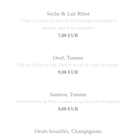
Sèche & Lait Ribot
Crêpe à la farine de blé noir IGP Bretagne biologique à
émietter dans le lait fermenté.
7,00 EUR
Oeuf, Tomme
Œuf bio Breizh'on egg, Tomme au lait de vache biologique
9,00 EUR
Jambon, Tomme
Jambon Prince de Paris, Tomme au lait de vache biologique
9,00 EUR
Oeufs brouillés, Champignons