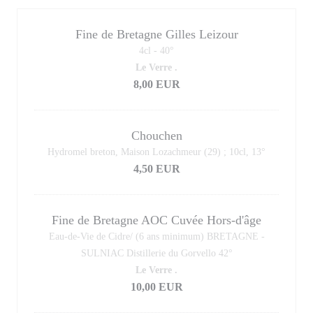
Fine de Bretagne Gilles Leizour
4cl - 40°
Le Verre .
8,00 EUR
Chouchen
Hydromel breton, Maison Lozachmeur (29) ; 10cl, 13°
4,50 EUR
Fine de Bretagne AOC Cuvée Hors-d'âge
Eau-de-Vie de Cidre/ (6 ans minimum) BRETAGNE -
SULNIAC Distillerie du Gorvello 42°
Le Verre .
10,00 EUR