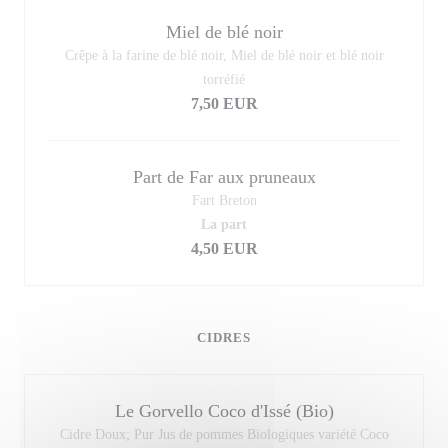
Miel de blé noir
Crêpe à la farine de blé noir, Miel de blé noir et blé noir
torréfié
7,50 EUR
Part de Far aux pruneaux
Fart Breton
La part
4,50 EUR
CIDRES
Le Gorvello Coco d'Issé (Bio)
Cidre Doux; Pur Jus de pommes Biologiques variété Coco