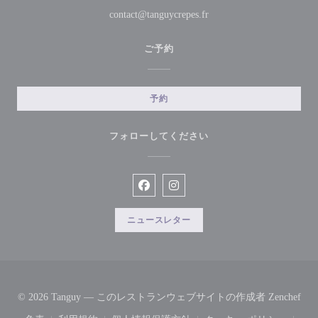
contact@tanguycrepes.fr
ご予約
予約
フォローしてください
Facebook ((新しいウィンドウで開
Instagram ((新しいウィン
ニュースレター
((
© 2026 Tanguy — このレストランウェブサイトの作成者
Zenchef