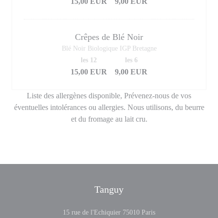
15,00 EUR
9,00 EUR
Crêpes de Blé Noir
Blé Noir Biologique IGP Bretagne
les 12
les 6
15,00 EUR
9,00 EUR
Liste des allergènes disponible, Prévenez-nous de vos
éventuelles intolérances ou allergies. Nous utilisons, du beurre
et du fromage au lait cru.
Tanguy
((新しいウィンドウ
15 rue de l'Echiquier 75010 Paris